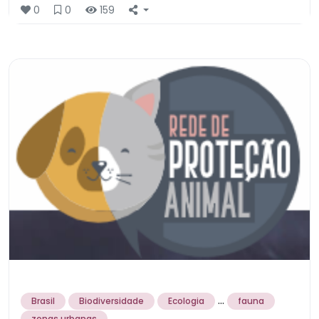
0
0
159
...
Brasil
Biodiversidade
Ecologia
fauna
zonas urbanas