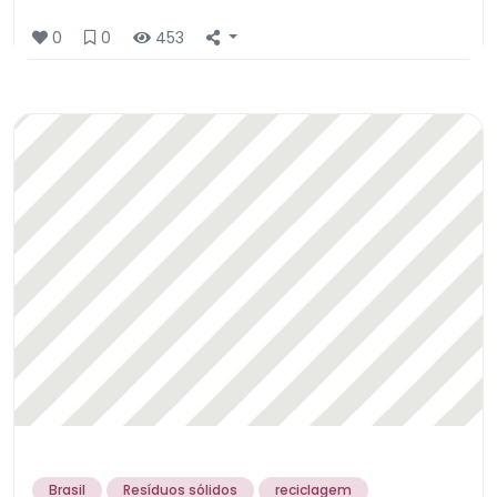
0
0
453
Brasil
Resíduos sólidos
reciclagem