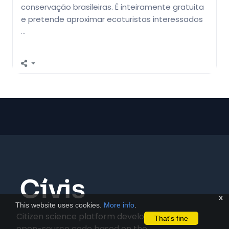
conservação brasileiras. É inteiramente gratuita
e pretende aproximar ecoturistas interessados
…
x
This website uses cookies.
More info
.
Citizen science platform developed using
That's fine
open-source code based on the