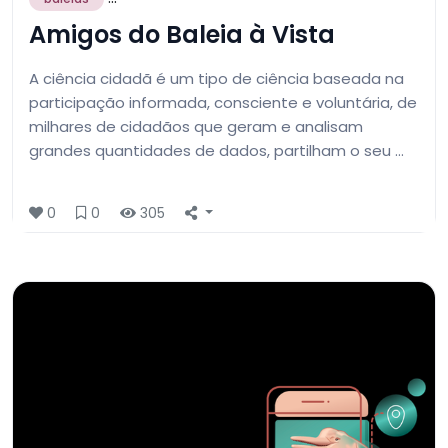
Amigos do Baleia à Vista
A ciência cidadã é um tipo de ciência baseada na
participação informada, consciente e voluntária, de
milhares de cidadãos que geram e analisam
grandes quantidades de dados, partilham o seu …
0
0
305