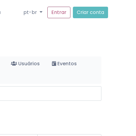
a
pt-br
Entrar
Criar conta
Usuários
Eventos