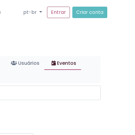
a
pt-br
Entrar
Criar conta
Usuários
Eventos