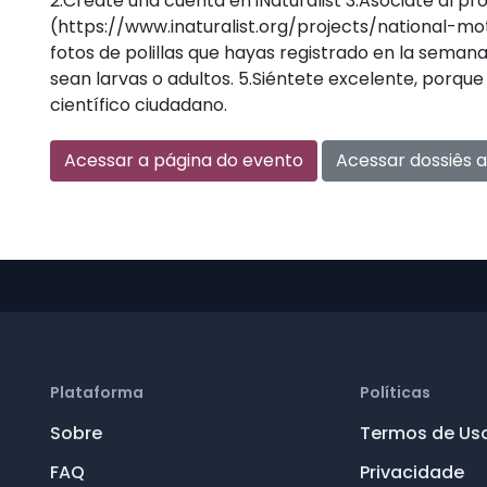
2.Créate una cuenta en iNaturalist 3.Asóciate al pro
(https://www.inaturalist.org/projects/national-m
fotos de polillas que hayas registrado en la semana 
sean larvas o adultos. 5.Siéntete excelente, porque
científico ciudadano.
Acessar a página do evento
Acessar dossiês 
Plataforma
Políticas
Sobre
Termos de Us
FAQ
Privacidade