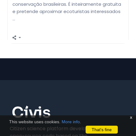
conservação brasileiras. É inteiramente gratuita
e pretende aproximar ecoturistas interessados
…
x
This website uses cookies.
More info
.
Citizen science platform developed using
That's fine
open-source code based on the