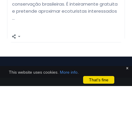
conservação brasileiras. É inteiramente gratuita
e pretende aproximar ecoturistas interessados
…
x
This website uses cookies.
More info
.
That's fine
Citizen science platform developed using
open-source code based on the