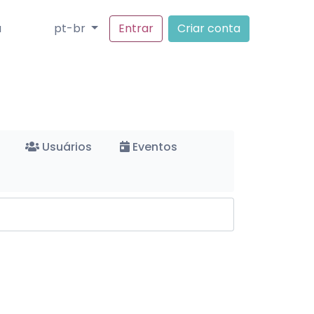
a
pt-br
Entrar
Criar conta
Usuários
Eventos