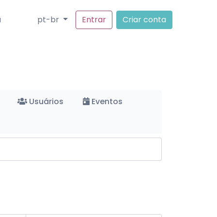
a
pt-br
Entrar
Criar conta
Usuários
Eventos