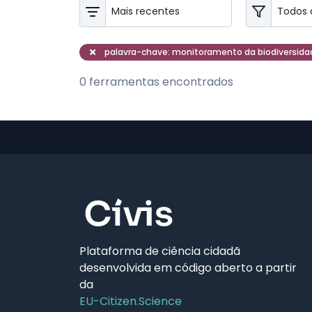
palavra-chave: monitoramento da biodiversida
0 ferramentas encontrados
Plataforma de ciência cidadã
desenvolvida em código aberto a partir
da
EU-Citizen.Science