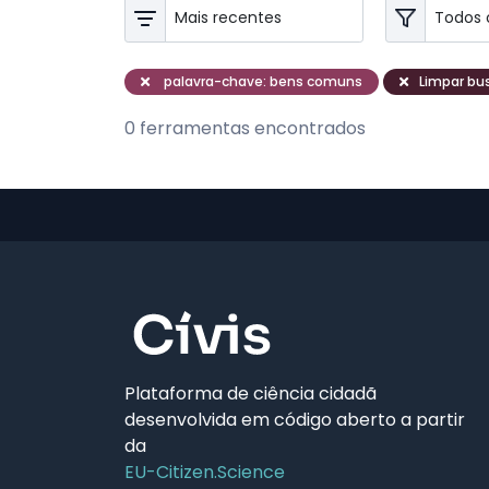
palavra-chave: bens comuns
Limpar bus
0 ferramentas encontrados
Plataforma de ciência cidadã
desenvolvida em código aberto a partir
da
EU-Citizen.Science