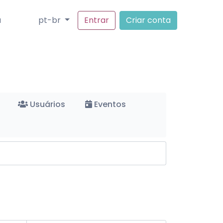
a
pt-br
Entrar
Criar conta
Usuários
Eventos