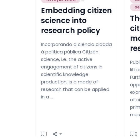
de
Embedding citizen
Th
science into
ci
research policy
ma
Incorporando a ciência cidadã
re
à política pública Citizen
science, i.e. the active
Pub
engagement of citizens in
litt
scientific knowledge
Furt
production, is a mode of
appr
research that can be applied
exam
in a …
of c
prim
mus
1
0