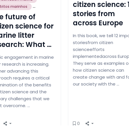
citizen science: 
...
tritos marinhos
stories from
e future of
across Europe
tizen science for
rine litter
In this book, we tell 12 imp
storiesfrom citizen
search: What …
scienceefforts
implementedacross Europ
lic engagement in marine
They serve as examples o
er research is increasing.
how citizen science can
her advancing this
create change with and f
oach requires a critical
our society with the …
ination of the benefits
itizen science and the
ary challenges that we
t overcome. …
0