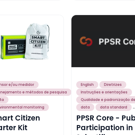
nsor e/ou medidor
English
Diretrizes
anejamento e métodos de pesquisa
Instruções e orientações
ta
Qualidade e padronização d
..
vironmental monitoring
data
data standard
art Citizen
PPSR Core - Pub
arter Kit
Participation in