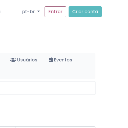
a
pt-br
Entrar
Criar conta
Usuários
Eventos