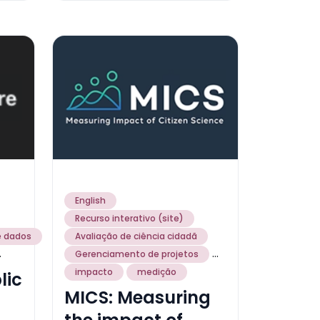
English
Recurso interativo (site)
e dados
Avaliação de ciência cidadã
.
...
Gerenciamento de projetos
impacto
medição
lic
MICS: Measuring