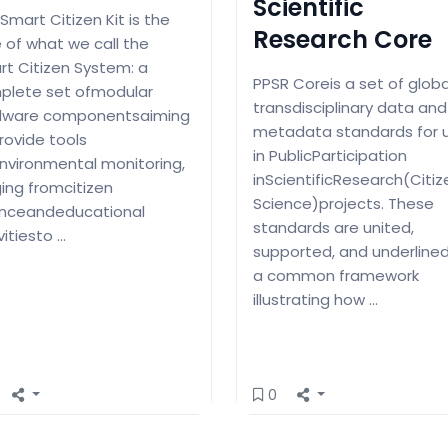
Scientific
Smart Citizen Kit is the
Research Core
 of what we call the
t Citizen System: a
PPSR Coreis a set of globa
plete set ofmodular
transdisciplinary data and
dware componentsaiming
metadata standards for 
rovide tools
in PublicParticipation
nvironmental monitoring,
inScientificResearch(Citiz
ing fromcitizen
Science)projects. These
enceandeducational
standards are united,
vitiesto …
supported, and underline
a common framework
illustrating how …
0