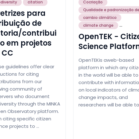
odiversity
citation
Cocriação
Qualidade e padronização d
retrizes para
cambio climático
ribuição de
...
climate change
toria/contribui
OpenTEK - Citiz
o em projetos
Science Platfor
 CC
OpenTEKis aweb-based
e guidelines offer clear
platform in which any citi
ructions for citing
in the world will be able to
ributions from our
contribute with informati
wing community of
on local indicators of cli
ervers who document
change impacts, and
iversity through the MINKA
researchers will be able to
zen Observatory platform.
 citing specific citizen
nce projects to …