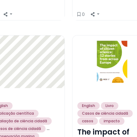
0
glish
English
Livro
blicação científica
Casos de ciência cidadã
aliação de ciência cidadã
casos
impacto
...
sos de ciência cidadã
The impact of
nservación marina