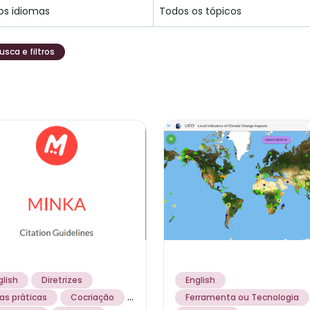
usca e filtros
glish
Diretrizes
English
...
as práticas
Cocriação
Ferramenta ou Tecnologia