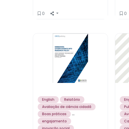
0
0
English
Relatório
En
Avaliação de ciência cidadã
Pu
...
Boas práticas
Av
engajamento
Ca
...
inovação social
co