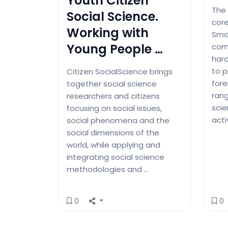
Youth Citizen
The 
Social Science.
core
Working with
Smar
Young People …
com
har
to p
Citizen SocialScience brings
fore
together social science
rang
researchers and citizens
sci
focusing on social issues,
acti
social phenomena and the
social dimensions of the
world, while applying and
integrating social science
methodologies and …
0
0