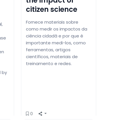
the impact of
citizen science
Fornece materiais sobre
l,
como medir os impactos da
ciência cidadã e por que é
use
importante medi-los, como
ferramentas, artigos
en
científicos, materiais de
treinamento e redes.
d by
0