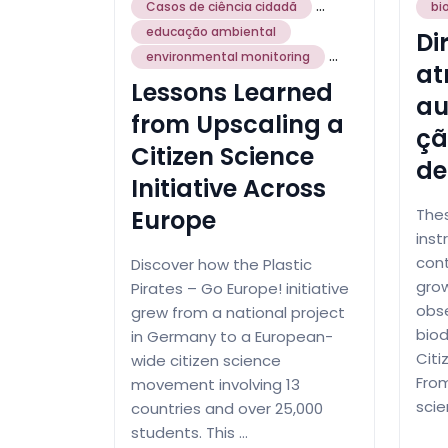
...
Casos de ciência cidadã
bi
educação ambiental
Di
...
environmental monitoring
at
Lessons Learned
au
from Upscaling a
çã
Citizen Science
de
Initiative Across
Europe
Thes
inst
cont
Discover how the Plastic
gro
Pirates – Go Europe! initiative
obs
grew from a national project
biod
in Germany to a European-
Citi
wide citizen science
From
movement involving 13
scie
countries and over 25,000
students. This …