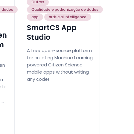
Outros
e dados
Qualidade e padronização de dados
...
app
artificial intelligence
SmartCS App
en
Studio
m
A free open-source platform
for creating Machine Learning
powered Citizen Science
zen
mobile apps without writing
any code!
on
mate
 …