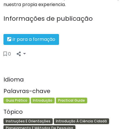
nuestra propia experiencia.
Informações de publicação
Ir para a formação
0
Idioma
Palavras-chave
Guia Prático
Introdução
Practical Guide
Tópico
Instruções E Orientações
Introdução À Ciência Cidadã
Planejamento E Métodos De Pesquisa