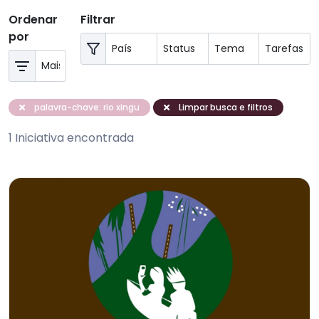
Ordenar
Filtrar
por
palavra-chave: rio xingu
Limpar busca e filtros
1 Iniciativa encontrada