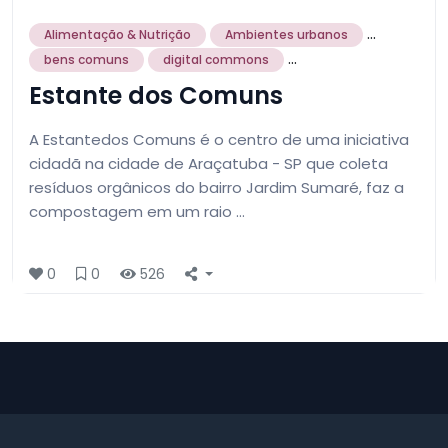
...
Alimentação & Nutrição
Ambientes urbanos
...
bens comuns
digital commons
Estante dos Comuns
A Estantedos Comuns é o centro de uma iniciativa
cidadã na cidade de Araçatuba - SP que coleta
resíduos orgânicos do bairro Jardim Sumaré, faz a
compostagem em um raio …
0
0
526