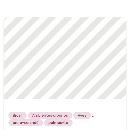
...
Brasil
Ambientes urbanos
Aves
...
arara-canindé
palmas-to