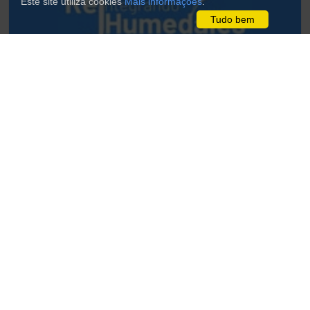
Este site utiliza cookies
Mais informações
.
Tudo bem
...
Meio ambiente
educación
humedal
Reintegrando humedales
Organización de base estudiantil interdisciplinaria
que tiene como misión la protección y
conservación de los humedales en Chile a través
de la educación ambiental, la investigación y la
ciencia ciudadana …