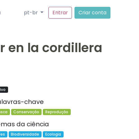
a
pt-br
Entrar
Criar conta
 en la cordillera
ivo
alavras-chave
usca
Conservação
Reprodução
emas da ciência
ves
Biodiversidade
Ecologia