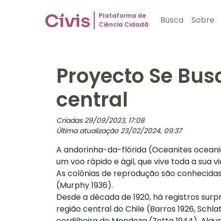
Plataforma de
Busca
Sobre
Ciência Cidadã
Proyecto Se Busc
central
Criadas 29/09/2023, 17:08
Última atualização 23/02/2024, 09:37
A andorinha-da-flórida (Oceanites oceani
um voo rápido e ágil, que vive toda a sua 
As colônias de reprodução são conhecidas
(Murphy 1936).
Desde a década de 1920, há registros surp
região central do Chile (Barros 1926, Schl
cordilheira de Mendoza (Zotta 1944). Algu