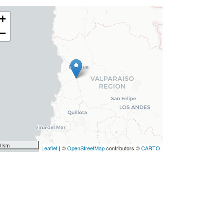
+
−
0 km
Leaflet
| ©
OpenStreetMap
contributors ©
CARTO