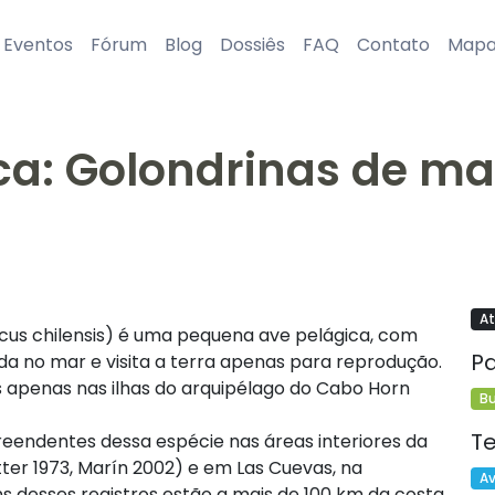
Eventos
Fórum
Blog
Dossiês
FAQ
Contato
Map
a: Golondrinas de mar
At
cus chilensis) é uma pequena ave pelágica, com
P
vida no mar e visita a terra apenas para reprodução.
 apenas nas ilhas do arquipélago do Cabo Horn
B
T
reendentes dessa espécie nas áreas interiores da
atter 1973, Marín 2002) e em Las Cuevas, na
A
ns desses registros estão a mais de 100 km da costa