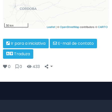
50 km
Leaflet
| ©
OpenStreetMap
contributors ©
CARTO
Ir para a iniciativa
E-mail de contato
Traduza
0
0
433