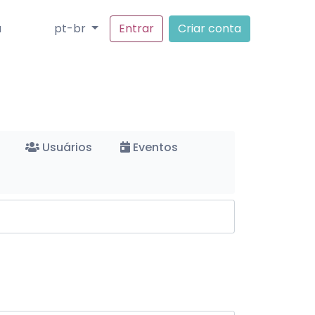
a
pt-br
Entrar
Criar conta
Usuários
Eventos