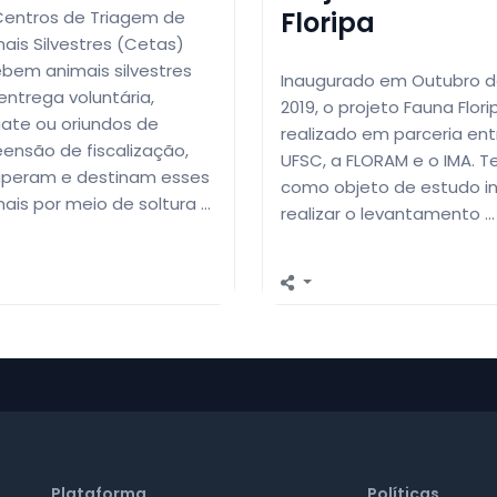
Floripa
Centros de Triagem de
ais Silvestres (Cetas)
bem animais silvestres
Inaugurado em Outubro 
entrega voluntária,
2019, o projeto Fauna Flori
ate ou oriundos de
realizado em parceria ent
ensão de fiscalização,
UFSC, a FLORAM e o IMA. T
uperam e destinam esses
como objeto de estudo ini
ais por meio de soltura …
realizar o levantamento …
Plataforma
Políticas