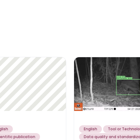
glish
English
Tool or Technol
ientific publication
Data quality and standardiz