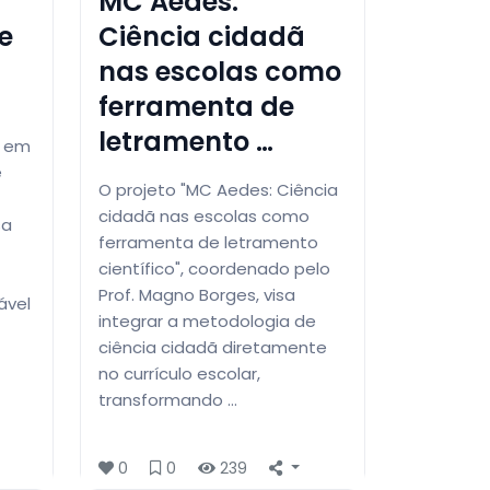
MC Aedes:
e
Ciência cidadã
nas escolas como
ferramenta de
letramento …
, em
e
O projeto "MC Aedes: Ciência
cidadã nas escolas como
sa
ferramenta de letramento
científico", coordenado pelo
Prof. Magno Borges, visa
ável
integrar a metodologia de
ciência cidadã diretamente
no currículo escolar,
transformando …
0
0
239