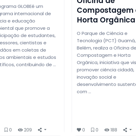
Oficina de
ograma GLOBEé um
Compostagem 
rama internacional de
Horta Orgânica
ncia e educação
iental que promove a
O Parque de Ciência e
icipação de estudantes,
Tecnologia (PCT) Guamá
essores, cientistas e
Belém, realiza a Oficina d
adãos em coletas de
Compostagem e Horta
os ambientais e estudos
Orgânica, iniciativa que vi
tíficos, contribuindo de …
promover ciência cidadã,
inovação social e
desenvolvimento sustent
com …
0
209
0
0
188