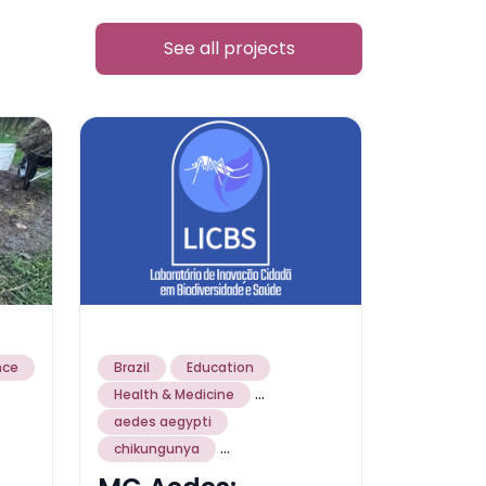
See all projects
nce
Brazil
Education
...
Health & Medicine
aedes aegypti
...
chikungunya