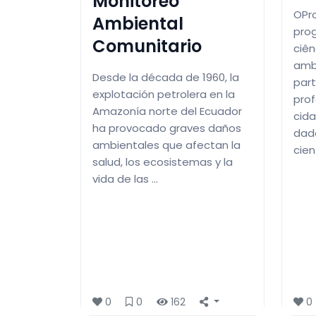
Monitoreo
OPr
Ambiental
prog
Comunitario
ciê
amb
Desde la década de 1960, la
part
explotación petrolera en la
prof
Amazonía norte del Ecuador
cid
ha provocado graves daños
dad
ambientales que afectan la
cien
salud, los ecosistemas y la
vida de las …
0
0
162
0