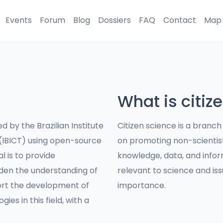
Events
Forum
Blog
Dossiers
FAQ
Contact
Map
What is citiz
d by the Brazilian Institute
Citizen science is a branc
 (IBICT) using open-source
on promoting non-scientis
al is to provide
knowledge, data, and infor
aden the understanding of
relevant to science and issu
port the development of
importance.
ies in this field, with a
.