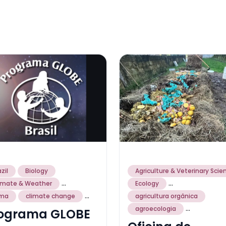
zil
Biology
Agriculture & Veterinary Scie
...
...
imate & Weather
Ecology
...
ima
climate change
agricultura orgânica
...
agroecologia
ograma GLOBE