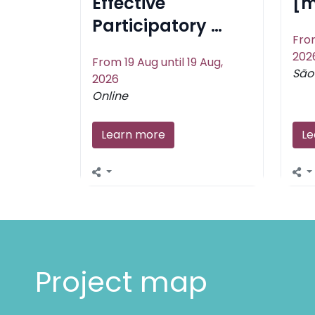
Effective
[m
Participatory …
From
202
From 19 Aug until 19 Aug,
São 
2026
Online
Learn more
Le
Project map