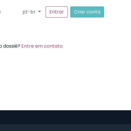
a
pt-br
Entrar
Criar conta
o dossiê?
Entre em contato.